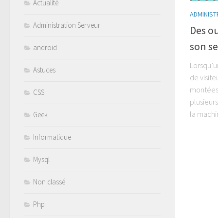
Actualité
ADMINIST
Administration Serveur
Des ou
son s
android
Lorsqu’u
Astuces
de visit
montées 
CSS
plusieur
la machin
Geek
Informatique
Mysql
Non classé
Php