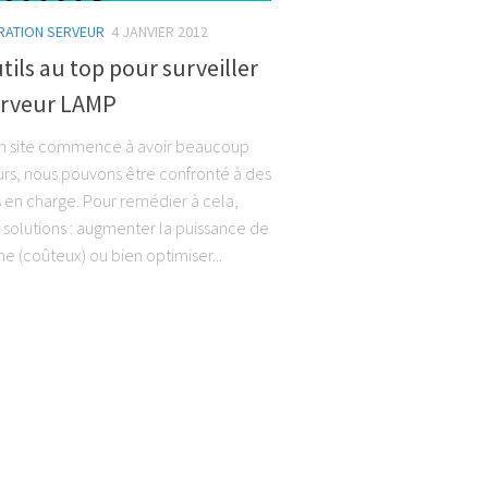
RATION SERVEUR
4 JANVIER 2012
tils au top pour surveiller
erveur LAMP
n site commence à avoir beaucoup
eurs, nous pouvons être confronté à des
en charge. Pour remédier à cela,
s solutions : augmenter la puissance de
e (coûteux) ou bien optimiser...