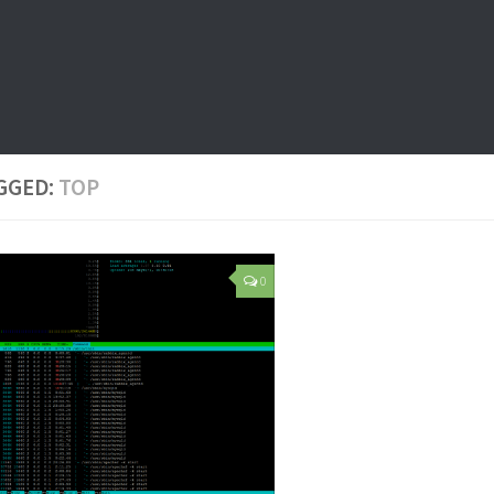
GGED:
TOP
0