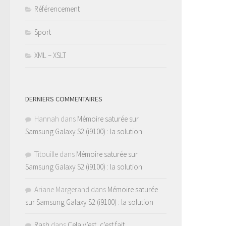
Référencement
Sport
XML – XSLT
DERNIERS COMMENTAIRES
Hannah
dans
Mémoire saturée sur
Samsung Galaxy S2 (i9100) : la solution
Titouille
dans
Mémoire saturée sur
Samsung Galaxy S2 (i9100) : la solution
Ariane Margerand
dans
Mémoire saturée
sur Samsung Galaxy S2 (i9100) : la solution
Rash
dans
Cela y’est, c’est fait…