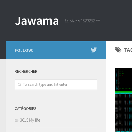
Jawama
Le site n° 529262 ^^
TA
FOLLOW:
RECHERCHER
CATÉGORIES
3615 My life