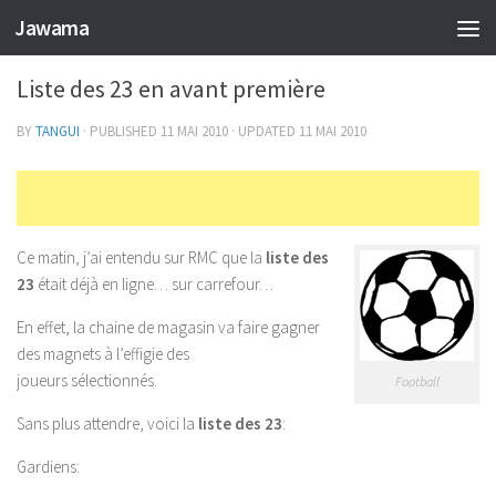
Jawama
SPORT
2
Liste des 23 en avant première
BY
TANGUI
· PUBLISHED
11 MAI 2010
· UPDATED
11 MAI 2010
Ce matin, j’ai entendu sur RMC que la
liste des
23
était déjà en ligne… sur carrefour…
En effet, la chaine de magasin va faire gagner
des magnets à l’effigie des
joueurs sélectionnés.
Football
Sans plus attendre, voici la
liste des 23
:
Gardiens: