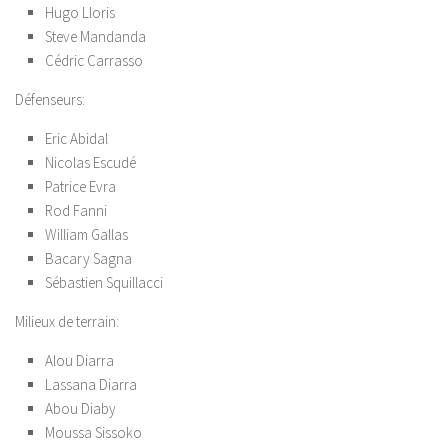
Hugo Lloris
Steve Mandanda
Cédric Carrasso
Défenseurs:
Eric Abidal
Nicolas Escudé
Patrice Evra
Rod Fanni
William Gallas
Bacary Sagna
Sébastien Squillacci
Milieux de terrain:
Alou Diarra
Lassana Diarra
Abou Diaby
Moussa Sissoko