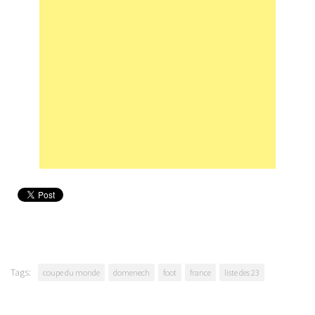
Tags:
coupe du monde
domenech
foot
france
liste des 23