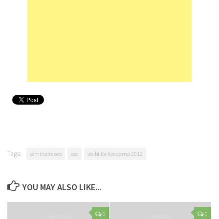
Tags:
séminaire seo
seo
visibilite live camp 2012
YOU MAY ALSO LIKE...
0
0