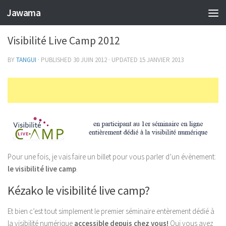
Jawama
RÉFÉRENCEMENT
0
Visibilité Live Camp 2012
BY
TANGUI
· PUBLISHED
30 JUIN 2012
· UPDATED
15 JANVIER 2013
Pour une fois, je vais faire un billet pour vous parler d’un évènement:
le visibilité live camp
.
Kézako le visibilité live camp?
Et bien c’est tout simplement le premier séminaire entèrement dédié à
la visibilité numérique
accessible depuis chez vous!
Oui vous avez