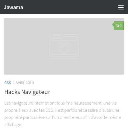
TAGGED:
HACK IE9
Jawama
0
CSS
1 AVRIL 2010
Hacks Navigateur
Les navigateurs internet ont tous (malheureusement) une vie
propre à eux avec les CSS. Il est parfois nécessaire d’avoir une
propriété particulière sur l’un d’ entre eux afin d’avoir le même
affichage.